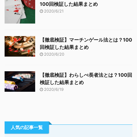
100回検証した結果まとめ
2020/6/21
【徹底検証】マーチンゲール法とは？100
回検証した結果まとめ
2020/6/20
【徹底検証】わらしべ長者法とは？100回
検証した結果まとめ
2020/6/19
人気の記事一覧