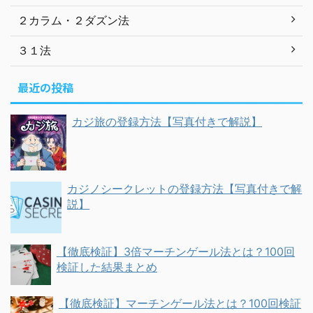
２カラム・２ダズン法
３１法
最近の投稿
カジ旅の登録方法【写真付きで解説】
カジノシークレットの登録方法【写真付きで解
説】
【徹底検証】3倍マーチンゲール法とは？100回
検証した結果まとめ
【徹底検証】マーチンゲール法とは？100回検証