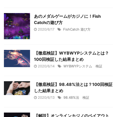
あのメダルゲームがカジノに！Fish
Catchの遊び方
2020/6/17
FishCatch 遊び方
【徹底検証】WYBWYPシステムとは？
100回検証した結果まとめ
2020/6/14
WYBWYPシステム 検証
【徹底検証】98.48%法とは？100回検証
した結果まとめ
2020/6/13
98.48%法 検証
【解説】オンラインカジノのペイアウト