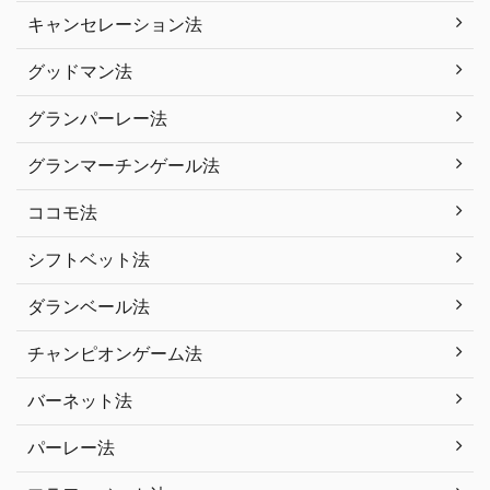
キャンセレーション法
グッドマン法
グランパーレー法
グランマーチンゲール法
ココモ法
シフトベット法
ダランベール法
チャンピオンゲーム法
バーネット法
パーレー法