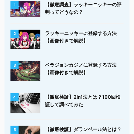
【徹底調査】ラッキーニッキーの評
1
判ってどうなの？
ラッキーニッキーに登録する方法
2
【画像付きで解説】
ベラジョンカジノに登録する方法
3
【画像付きで解説】
【徹底検証】2in1法とは？100回検
4
証して調べてみた
【徹底検証】ダランベール法とは？
5