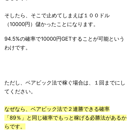
そしたら、そこで止めてしまえば１００ドル
（10000円）儲かったことになります。
94.5%の確率で10000円GETすることが可能という
わけです。
ただし、ベアビック法で稼ぐ場合は、１回までにし
てください。
なぜなら、ベアビック法で２連勝できる確率
「89％」と同じ確率でもっと稼げる必勝法があるか
らです。