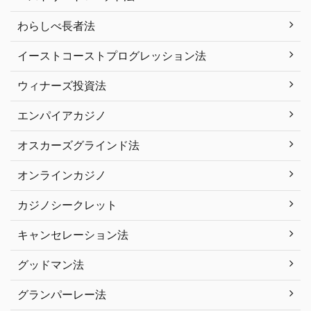
わらしべ長者法
イーストコーストプログレッション法
ウィナーズ投資法
エンパイアカジノ
オスカーズグラインド法
オンラインカジノ
カジノシークレット
キャンセレーション法
グッドマン法
グランパーレー法