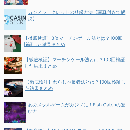
カジノシークレットの登録方法【写真付きで解
説】
【徹底検証】3倍マーチンゲール法とは？100回
検証した結果まとめ
【徹底検証】マーチンゲール法とは？100回検証
した結果まとめ
【徹底検証】わらしべ長者法とは？100回検証し
た結果まとめ
あのメダルゲームがカジノに！Fish Catchの遊
び方