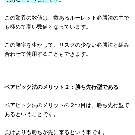
この驚異の数値は、数あるルーレット必勝法の中で
も極めて高い数値となっています。
この勝率を生かして、リスクの少ない必勝法と組み
合わせて使用することもできます。
ベアビック法のメリット２：勝ち先行型である
ベアビック法のメリットの２つ目は、勝ち先行型で
あるということです。
負けよりも勝ちが先に来るという事です。