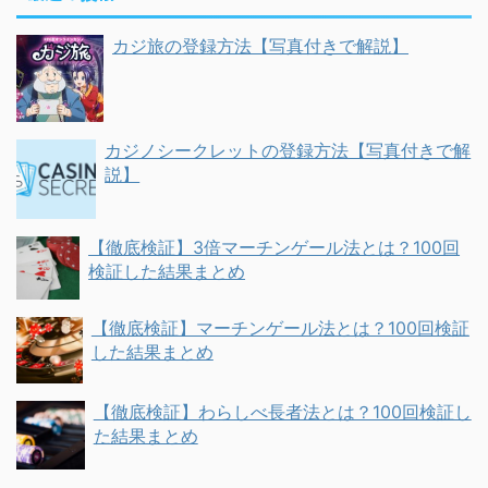
カジ旅の登録方法【写真付きで解説】
カジノシークレットの登録方法【写真付きで解
説】
【徹底検証】3倍マーチンゲール法とは？100回
検証した結果まとめ
【徹底検証】マーチンゲール法とは？100回検証
した結果まとめ
【徹底検証】わらしべ長者法とは？100回検証し
た結果まとめ