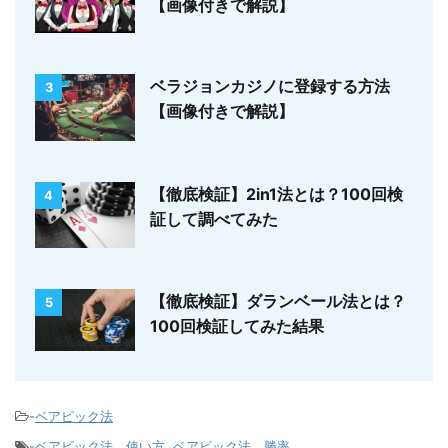
【画像付きで解説】
ベラジョンカジノに登録する方法
3
【画像付きで解説】
【徹底検証】2in1法とは？100回検
4
証して調べてみた
【徹底検証】ダランベール法とは？
5
100回検証してみた結果
-
ベアビック法
-
ベアビック法 使い方
,
ベアビック法 勝率