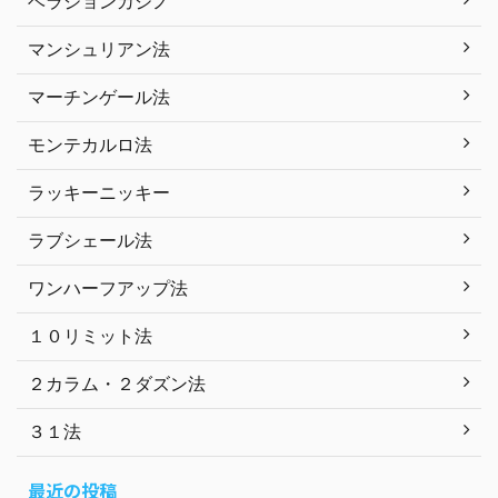
ベラジョンカジノ
マンシュリアン法
マーチンゲール法
モンテカルロ法
ラッキーニッキー
ラブシェール法
ワンハーフアップ法
１０リミット法
２カラム・２ダズン法
３１法
最近の投稿