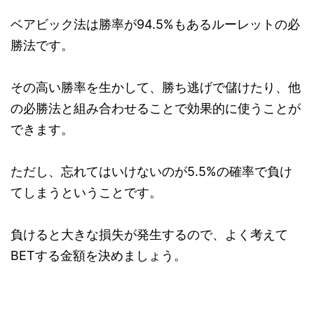
ベアビック法は勝率が94.5%もあるルーレットの必
勝法です。
その高い勝率を生かして、勝ち逃げで儲けたり、他
の必勝法と組み合わせることで効果的に使うことが
できます。
ただし、忘れてはいけないのが5.5%の確率で負け
てしまうということです。
負けると大きな損失が発生するので、よく考えて
BETする金額を決めましょう。