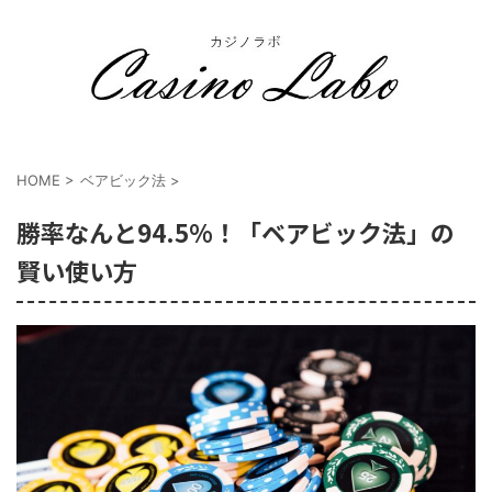
おすすめカジノやカジノ必勝法について詳しくまとめています。
HOME
>
ベアビック法
>
勝率なんと94.5%！「ベアビック法」の
賢い使い方