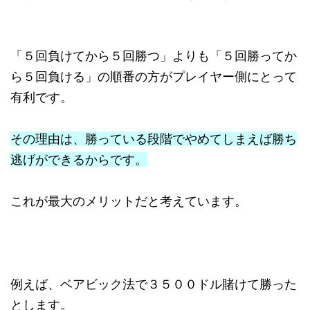
「５回負けてから５回勝つ」よりも「５回勝ってか
ら５回負ける」の順番の方がプレイヤー側にとって
有利です。
その理由は、勝っている段階でやめてしまえば勝ち
逃げができるからです。
これが最大のメリットだと考えています。
例えば、ベアビック法で３５００ドル賭けて勝った
とします。