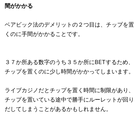
間がかかる
ベアビック法のデメリットの２つ目は、チップを置
くのに手間がかかることです。
３７か所ある数字のうち３５か所にBETするため、
チップを置くのに少し時間がかかってしまいます。
ライブカジノだとチップを置く時間に制限があり、
チップを置いている途中で勝手にルーレットが回り
だしてしまうことがあるかもしれません。