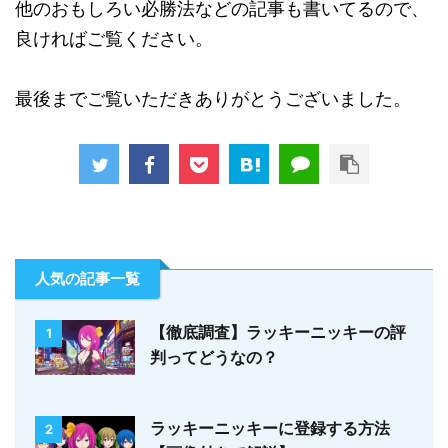
他のおもしろい必勝法などの記事も書いてるので、
良ければご覧ください。
最後までご覧いただきありがとうございました。
人気の記事一覧
【徹底調査】ラッキーニッキーの評
1
判ってどうなの？
ラッキーニッキーに登録する方法
2