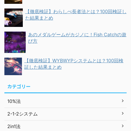
【徹底検証】わらしべ長者法とは？100回検証し
た結果まとめ
あのメダルゲームがカジノに！Fish Catchの遊
び方
【徹底検証】WYBWYPシステムとは？100回検
証した結果まとめ
カテゴリー
10%法
2-1-2システム
2in1法